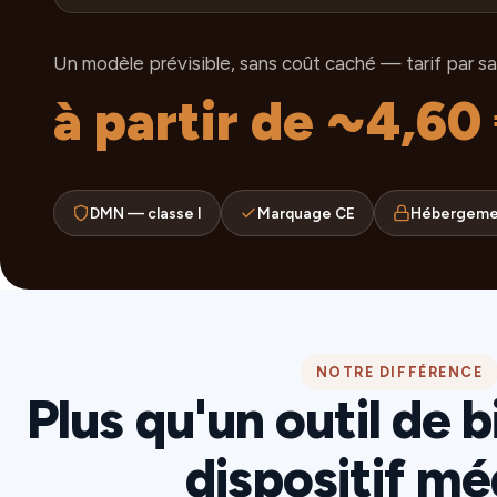
Un modèle prévisible, sans coût caché — tarif par sala
à partir de ~4,60
DMN — classe I
Marquage CE
Hébergeme
NOTRE DIFFÉRENCE
Plus qu'un outil de 
dispositif mé