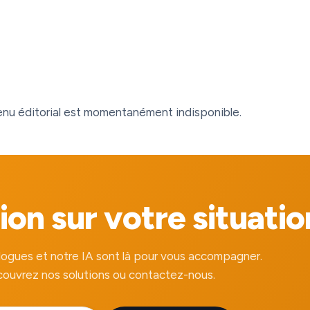
nu éditorial est momentanément indisponible.
on sur votre situatio
ogues et notre IA sont là pour vous accompagner.
ouvrez nos solutions ou contactez-nous.