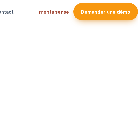
ontact
mental
sense
Demander une démo